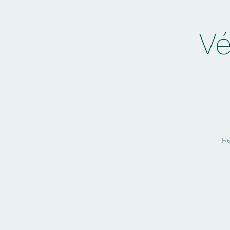
Vé
Re