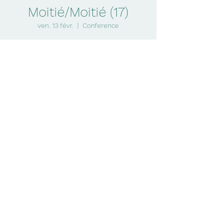
Moitié/Moitié (17)
ven. 13 févr.
  |  
Conference
C'est le Moitié/Moitié de l'amour !!
Aucun billet en vente
Voir d'autres événements
Heure et lieu
13 févr. 2026, 06 h 00 – 9 h 00
Conference
activitessociales@qualtech.ca