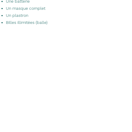
Une batterie
Un masque complet
Un plastron
Billes illimitées (balle)
Endroits : 100 Rue St-Arthur, Portneuf, QC
G0A 2Y0, Canada (30min en voiture de
Qualtech)
Moments : Vendredi 13h, 18 octobre
Durée : 4h
Parrain de l'évènement, Alex Plante.
Pour plus d’information :
https://www.bastonville.com/index.php?
lang=fr